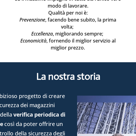
modo di lavorare.
Qualità per noi è:
Prevenzione
, facendo bene subito, la prima
volta;
Eccellenza
, migliorando sempre;
Economicità
, fornendo il miglior servizio al
miglior prezzo.
La nostra storia
bizioso progetto di creare
bizioso progetto di creare
sicurezza dei magazzini
sicurezza dei magazzini
 della
 della
verifica periodica di
verifica periodica di
le
le
così da poter offrire un
così da poter offrire un
rollo della sicurezza degli
rollo della sicurezza degli