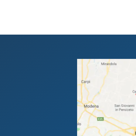
991203
o € 80.000,00