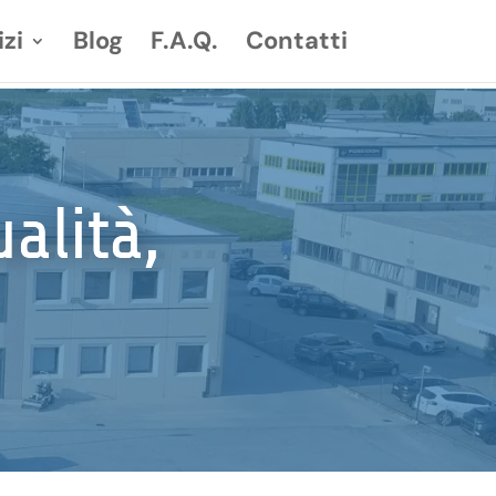
izi
Blog
F.A.Q.
Contatti
alità,