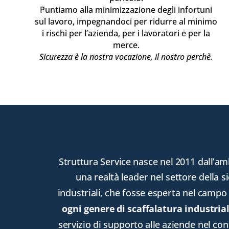
Puntiamo alla minimizzazione degli infortuni
sul lavoro, impegnandoci per ridurre al minimo
i rischi per l’azienda, per i lavoratori e per la
merce.
Sicurezza è la nostra vocazione, il nostro perchè.
Struttura Service nasce nel 2011 dall’am
Struttura Service nasce nel 2011 dall’am
una realtà leader nel settore della 
una realtà leader nel settore della 
industriali, che fosse esperta nel campo
industriali, che fosse esperta nel campo
ogni genere di scaffalatura industria
ogni genere di scaffalatura industria
servizio di supporto alle aziende nel cont
servizio di supporto alle aziende nel cont