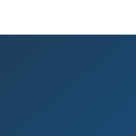

Dati Legali
Struttura Service s.r.l.
Codice Fiscale e Partita IVA: 03116
Numero R.E.A. FE 218460
Capitale sociale interamente versat