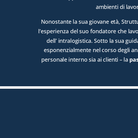
ambienti di lavo
ambienti di lavo
Nonostante la sua giovane età, Strutt
Nonostante la sua giovane età, Strutt
l’esperienza del suo fondatore che lav
l’esperienza del suo fondatore che lav
dell’ intralogistica. Sotto la sua gui
dell’ intralogistica. Sotto la sua gui
esponenzialmente nel corso degli ann
esponenzialmente nel corso degli ann
personale interno sia ai clienti – la
personale interno sia ai clienti – la
pas
pas