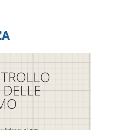
ZA
ONTROLLO
 DELLE
AMO
affalature, a lungo