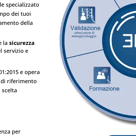
e specializzato
mpo dei tuoi
tamento della
e la
sicurezza
l servizio e
001:2015 e opera
 di riferimento
a scelta
ienza per