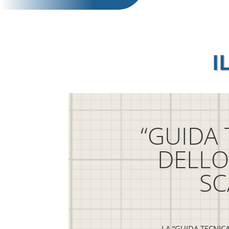
I
“GUIDA 
DELLO
SC
LA “GUIDA TECNICA 