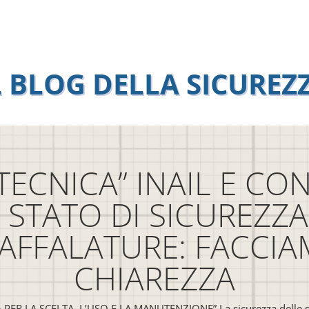
L BLOG DELLA SICUREZ
TECNICA” INAIL E C
 STATO DI SICUREZZA
AFFALATURE: FACCI
CHIAREZZA
PER LA SCELTA, L’USO E LA MANUTENZIONE” La sicurezza delle sc