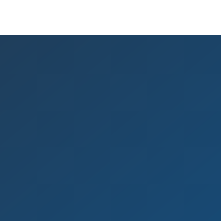

Dati Legali
Struttura Service s.r.l.
Codice Fiscale e Partita IVA: 03116
Numero R.E.A. FE 218460
Capitale sociale interamente versat