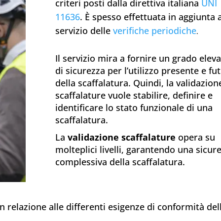
criteri posti dalla direttiva italiana
UNI
11636
. È spesso effettuata in aggiunta
a
servizio delle
verifiche periodiche
.
Il servizio mira a fornire un grado elev
di sicurezza per l’utilizzo presente e fu
della scaffalatura. Quindi, la validazion
scaffalature vuole stabilire, definire e
identificare lo stato funzionale di una
scaffalatura.
La
validazione scaffalature
opera su
molteplici livelli, garantendo una sicur
complessiva della scaffalatura.
 in relazione alle differenti esigenze di conformità del