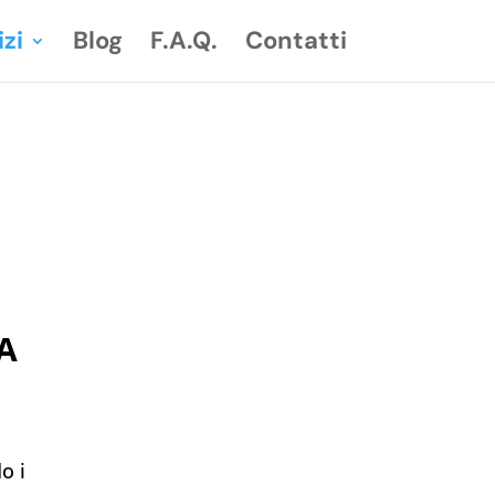
izi
Blog
F.A.Q.
Contatti
A
o i