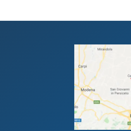
991203
o € 80.000,00