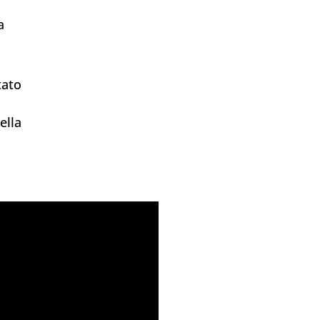
a
tato
ella