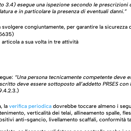
to 3.4) esegue una ispezione secondo le prescrizioni d
latura e in particolare la presenza di eventuali danni.”
a svolgere congiuntamente, per garantire la sicurezza d
15635)
ticola a sua volta in tre attività
segue:
“Una persona tecnicamente competente deve eseg
scritto deve essere sottoposto all’addetto PRSES con l
9.4.2.3.)
a, la
verifica periodica
dovrebbe toccare almeno i segue
enimento, verticalità dei telai, allineamento spalle, fle
sitivi anti-sgancio, livellamento scaffali, conformità ta