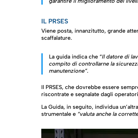
garantire il miglioramento dei livell
IL
PRSES
Viene posta, innanzitutto, grande atte
scaffalature.
La guida indica che “
Il datore di l
compito di controllarne la sicurezza
manutenzione”.
Il PRSES, che dovrebbe essere sempre
riscontrate e segnalate dagli operator
La Guida, in seguito, individua un’altr
strumentale e
“valuta anche la corrett