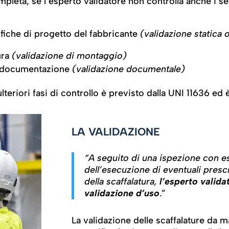
ompleta, se l’esperto validatore non controlla anche i s
cifiche di progetto del fabbricante
(validazione statica 
tura
(validazione di montaggio)
a documentazione
(validazione documentale)
lteriori fasi di controllo è previsto dalla UNI 11636 
LA VALIDAZIONE
“A seguito di una ispezione con es
dell’esecuzione di eventuali prescri
della scaffalatura,
l’esperto valida
validazione d’uso
.”
La validazione delle scaffalature da 