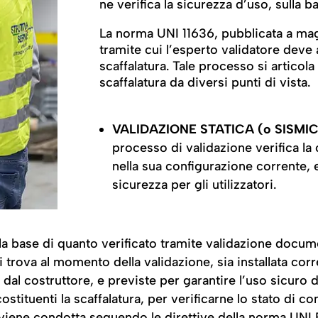
ne verifica la sicurezza d’uso, sulla 
La norma UNI 11636, pubblicata a mag
tramite cui l’esperto validatore deve 
scaffalatura. Tale processo si articola 
scaffalatura da diversi punti di vista.
VALIDAZIONE STATICA (o SISMIC
processo di validazione verifica la 
nella sua configurazione corrente, e
sicurezza per gli utilizzatori.
la base di quanto verificato tramite validazione docum
 si trova al momento della validazione, sia installata co
 dal costruttore, e previste per garantire l’uso sicuro d
 costituenti la scaffalatura, per verificarne lo stato di
 viene condotta seguendo le direttive della norma UNI